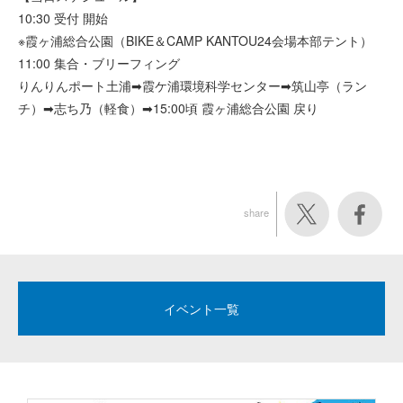
10:30 受付 開始
※霞ヶ浦総合公園（BIKE＆CAMP KANTOU24会場本部テント）
11:00 集合・ブリーフィング
りんりんポート土浦➡霞ケ浦環境科学センター➡筑山亭（ラン
チ）➡志ち乃（軽食）➡15:00頃 霞ヶ浦総合公園 戻り
share
イベント一覧