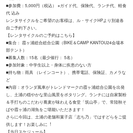
■参加費：5,000円（税込） ※ガイド代、保険代、ランチ代、軽食
代 込み
レンタサイクルをご希望のお客様は、ル・サイクHPより別途各
自ご予約下さい。
【レンタサイクルのご予約はこちら】
■集合： 霞ヶ浦総合総合公園（BIKE＆CAMP KANTOU24会場本
部テント）
■募集人数：15名（最少催行： 5名）
■参加対象：中学生以上・身体に疾患のない方
■持ち物：雨具 （レインコート）、携帯電話、保険証、カメラな
ど
■内容：オランダ風車がトレンドマークの霞ヶ浦総合公園を出発
し、⼟浦の穏やかな⾥⼭⾵景をポタリング。ランチには自家製粉
＆手打ちのこだわり蕎麦が味わえる食堂「筑山亭」で、常陸秋そ
ばや霞ヶ浦の湖魚をご堪能いただきます！
さらに今回は、土浦の老舗和菓子店「志ち乃」ではすどらをご提
供します！お楽しみに︕
【当日スケジュール】