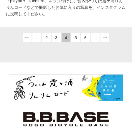
「playatre_tsuchiura」をタグ付けし、館内やつくば霞ケ浦りん
りんロードなどで撮影したお気に入りの写真を、インスタグラム
に投稿してください。
...
2
3
4
5
6
...