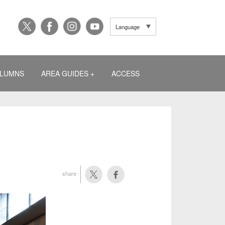
Language
LUMNS
AREA GUIDES +
ACCESS
share